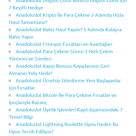
7 Keyifli Hediye
Anadoluslot Kripto İle Para Çekme 3 Adımda Hızla
Nasıl Tamamlanır?
Anadoluslot Bahis Nasıl Yapılır? 5 Adımda Kolayca
Bahis Yapın
Anadoluslot Freespin Fırsatları ve Avantajları
Anadoluslot Para Çekme Süresi 3 Hızlı Çekim
Yöntemi ve Süreleri
Anadoluslot Kayıp Bonusu Kayıplarınızı Geri
Almanın Yolu Nedir?
Anadoluslot Ücretsiz Döndürme Yeni Başlayanlar
İçin Fırsatlar
Anadoluslot Bitcoin İle Para Çekme Fırsatlar ve
İpuçlarıyla Kazanç
Anadoluslot Üyelik İşlemleri Kayıt Aşamasındaki 7
Temel Bilgi
Anadoluslot Lightning Roulette Oyna Neden Bu
Oyun Tercih Ediliyor?