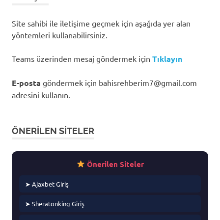
Site sahibi ile iletişime geçmek için aşağıda yer alan
yöntemleri kullanabilirsiniz.
Teams üzerinden mesaj göndermek için
Tıklayın
E-posta
göndermek için
bahisrehberim7@gmail.com
adresini kullanın.
ÖNERILEN SITELER
Önerilen Siteler
➤ Ajaxbet Giriş
➤ Sheratonking Giriş