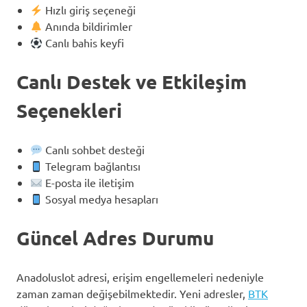
Hızlı giriş seçeneği
Anında bildirimler
Canlı bahis keyfi
Canlı Destek ve Etkileşim
Seçenekleri
Canlı sohbet desteği
Telegram bağlantısı
E-posta ile iletişim
Sosyal medya hesapları
Güncel Adres Durumu
Anadoluslot adresi, erişim engellemeleri nedeniyle
zaman zaman değişebilmektedir. Yeni adresler,
BTK