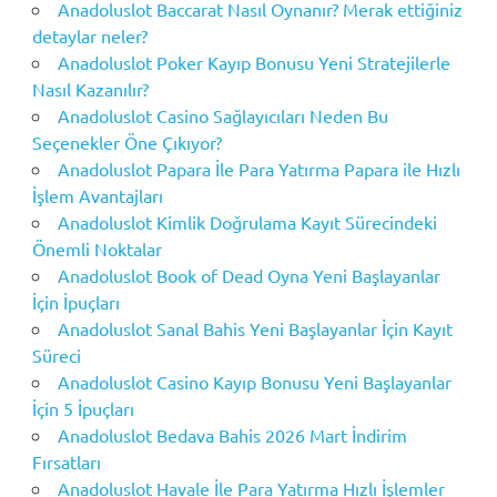
Anadoluslot Baccarat Nasıl Oynanır? Merak ettiğiniz
detaylar neler?
Anadoluslot Poker Kayıp Bonusu Yeni Stratejilerle
Nasıl Kazanılır?
Anadoluslot Casino Sağlayıcıları Neden Bu
Seçenekler Öne Çıkıyor?
Anadoluslot Papara İle Para Yatırma Papara ile Hızlı
İşlem Avantajları
Anadoluslot Kimlik Doğrulama Kayıt Sürecindeki
Önemli Noktalar
Anadoluslot Book of Dead Oyna Yeni Başlayanlar
İçin İpuçları
Anadoluslot Sanal Bahis Yeni Başlayanlar İçin Kayıt
Süreci
Anadoluslot Casino Kayıp Bonusu Yeni Başlayanlar
İçin 5 İpuçları
Anadoluslot Bedava Bahis 2026 Mart İndirim
Fırsatları
Anadoluslot Havale İle Para Yatırma Hızlı İşlemler