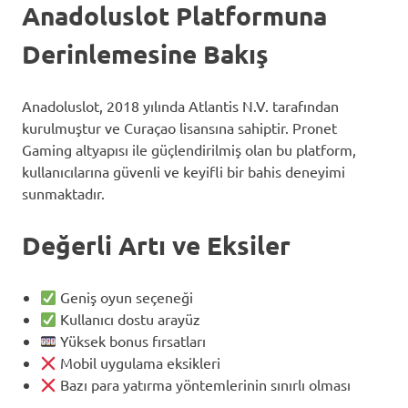
Anadoluslot Platformuna
Derinlemesine Bakış
Anadoluslot, 2018 yılında Atlantis N.V. tarafından
kurulmuştur ve Curaçao lisansına sahiptir. Pronet
Gaming altyapısı ile güçlendirilmiş olan bu platform,
kullanıcılarına güvenli ve keyifli bir bahis deneyimi
sunmaktadır.
Değerli Artı ve Eksiler
Geniş oyun seçeneği
Kullanıcı dostu arayüz
Yüksek bonus fırsatları
Mobil uygulama eksikleri
Bazı para yatırma yöntemlerinin sınırlı olması