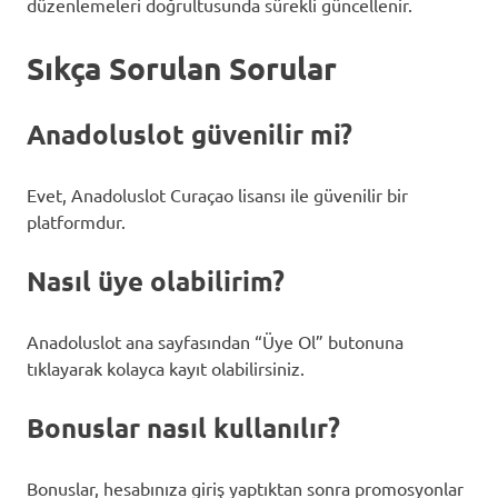
düzenlemeleri doğrultusunda sürekli güncellenir.
Sıkça Sorulan Sorular
Anadoluslot güvenilir mi?
Evet, Anadoluslot Curaçao lisansı ile güvenilir bir
platformdur.
Nasıl üye olabilirim?
Anadoluslot ana sayfasından “Üye Ol” butonuna
tıklayarak kolayca kayıt olabilirsiniz.
Bonuslar nasıl kullanılır?
Bonuslar, hesabınıza giriş yaptıktan sonra promosyonlar