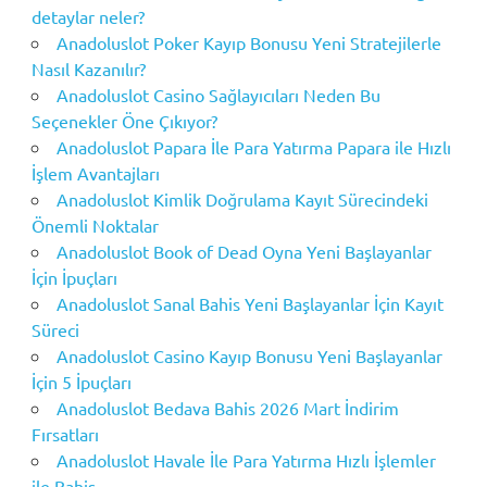
detaylar neler?
Anadoluslot Poker Kayıp Bonusu Yeni Stratejilerle
Nasıl Kazanılır?
Anadoluslot Casino Sağlayıcıları Neden Bu
Seçenekler Öne Çıkıyor?
Anadoluslot Papara İle Para Yatırma Papara ile Hızlı
İşlem Avantajları
Anadoluslot Kimlik Doğrulama Kayıt Sürecindeki
Önemli Noktalar
Anadoluslot Book of Dead Oyna Yeni Başlayanlar
İçin İpuçları
Anadoluslot Sanal Bahis Yeni Başlayanlar İçin Kayıt
Süreci
Anadoluslot Casino Kayıp Bonusu Yeni Başlayanlar
İçin 5 İpuçları
Anadoluslot Bedava Bahis 2026 Mart İndirim
Fırsatları
Anadoluslot Havale İle Para Yatırma Hızlı İşlemler
ile Bahis