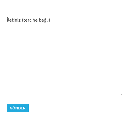
İletiniz (tercihe bağlı)