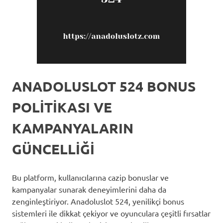
ANADOLUSLOT 524 BONUS
POLİTİKASI VE
KAMPANYALARIN
GÜNCELLİĞİ
Bu platform, kullanıcılarına cazip bonuslar ve
kampanyalar sunarak deneyimlerini daha da
zenginleştiriyor. Anadoluslot 524, yenilikçi bonus
sistemleri ile dikkat çekiyor ve oyunculara çeşitli fırsatlar