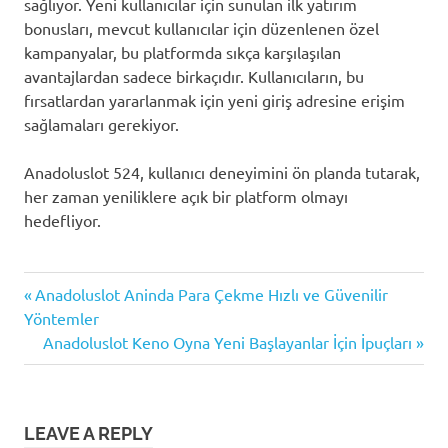
sağlıyor. Yeni kullanıcılar için sunulan ilk yatırım
bonusları, mevcut kullanıcılar için düzenlenen özel
kampanyalar, bu platformda sıkça karşılaşılan
avantajlardan sadece birkaçıdır. Kullanıcıların, bu
fırsatlardan yararlanmak için yeni giriş adresine erişim
sağlamaları gerekiyor.
Anadoluslot 524, kullanıcı deneyimini ön planda tutarak,
her zaman yeniliklere açık bir platform olmayı
hedefliyor.
Anadoluslot
Previous
Yazı
Anadoluslot Aninda Para Çekme Hızlı ve Güvenilir
524
Post:
Yöntemler
gezinmesi
Anadoluslot
Next
Anadoluslot Keno Oyna Yeni Başlayanlar İçin İpuçları
525
Post:
Anadoluslot
526
LEAVE A REPLY
Anadoluslot