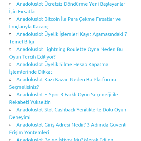
Anadoluslot Ücretsiz Döndürme Yeni Başlayanlar
İçin Fırsatlar
Anadoluslot Bitcoin İle Para Çekme Fırsatlar ve
İpuçlarıyla Kazanç
Anadoluslot Üyelik İşlemleri Kayıt Aşamasındaki 7
Temel Bilgi
Anadoluslot Lightning Roulette Oyna Neden Bu
Oyun Tercih Ediliyor?
Anadoluslot Üyelik Silme Hesap Kapatma
İşlemlerinde Dikkat
Anadoluslot Kazı Kazan Neden Bu Platformu
Seçmelisiniz?
Anadoluslot E-Spor 3 Farklı Oyun Seçeneği ile
Rekabeti Yükseltin
Anadoluslot Slot Cashback Yeniliklerle Dolu Oyun
Deneyimi
Anadoluslot Giriş Adresi Nedir? 3 Adımda Güvenli
Erişim Yöntemleri
Anadoluslot Belge İstiyor Mu? Merak Edilen