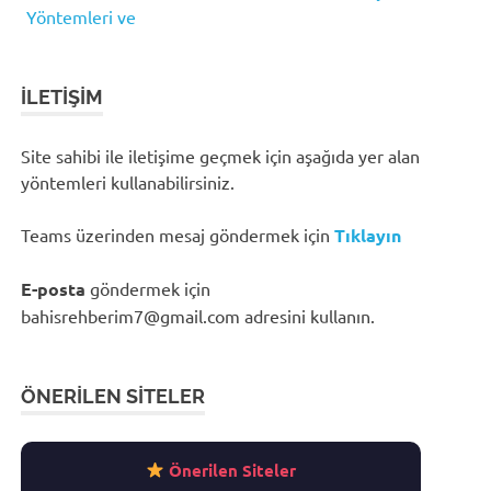
Yöntemleri ve
İLETIŞIM
Site sahibi ile iletişime geçmek için aşağıda yer alan
yöntemleri kullanabilirsiniz.
Teams üzerinden mesaj göndermek için
Tıklayın
E-posta
göndermek için
bahisrehberim7@gmail.com
adresini kullanın.
ÖNERILEN SITELER
Önerilen Siteler