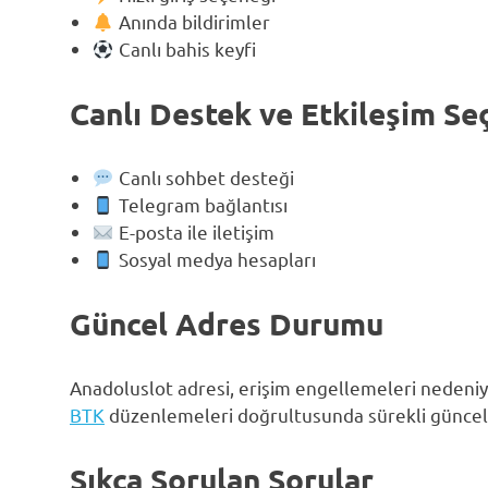
Anında bildirimler
Canlı bahis keyfi
Canlı Destek ve Etkileşim Se
Canlı sohbet desteği
Telegram bağlantısı
E-posta ile iletişim
Sosyal medya hesapları
Güncel Adres Durumu
Anadoluslot adresi, erişim engellemeleri nedeni
BTK
düzenlemeleri doğrultusunda sürekli güncell
Sıkça Sorulan Sorular