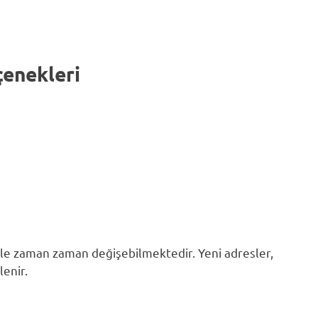
çenekleri
yle zaman zaman değişebilmektedir. Yeni adresler,
enir.