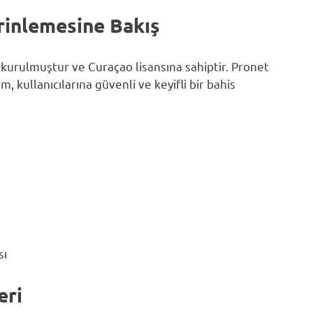
rinlemesine Bakış
n kurulmuştur ve Curaçao lisansına sahiptir. Pronet
, kullanıcılarına güvenli ve keyifli bir bahis
sı
eri