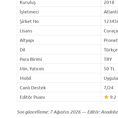
Kuruluş
2018
İşletmeci
Atlanti
Şirket No
12345
Lisans
Curaç
Altyapı
Prone
Dil
Türkçe
Para Birimi
TRY
Min. Yatırım
50 TL
Mobil
Uygula
Canlı Destek
7/24
Editör Puanı
9.2
Son güncelleme: 7 Ağustos 2026 — Editör: Anadolus