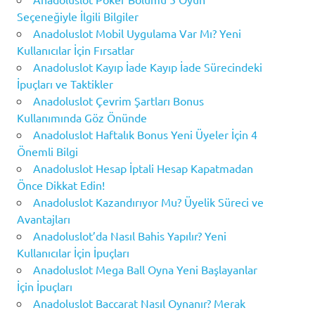
Seçeneğiyle İlgili Bilgiler
Anadoluslot Mobil Uygulama Var Mı? Yeni
Kullanıcılar İçin Fırsatlar
Anadoluslot Kayıp İade Kayıp İade Sürecindeki
İpuçları ve Taktikler
Anadoluslot Çevrim Şartları Bonus
Kullanımında Göz Önünde
Anadoluslot Haftalık Bonus Yeni Üyeler İçin 4
Önemli Bilgi
Anadoluslot Hesap İptali Hesap Kapatmadan
Önce Dikkat Edin!
Anadoluslot Kazandırıyor Mu? Üyelik Süreci ve
Avantajları
Anadoluslot’da Nasıl Bahis Yapılır? Yeni
Kullanıcılar İçin İpuçları
Anadoluslot Mega Ball Oyna Yeni Başlayanlar
İçin İpuçları
Anadoluslot Baccarat Nasıl Oynanır? Merak