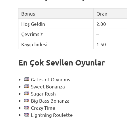
Bonus
Oran
Hoş Geldin
2.00
Çevrimsiz
–
Kayıp İadesi
1.50
En Çok Sevilen Oyunlar
Gates of Olympus
Sweet Bonanza
Sugar Rush
Big Bass Bonanza
Crazy Time
Lightning Roulette