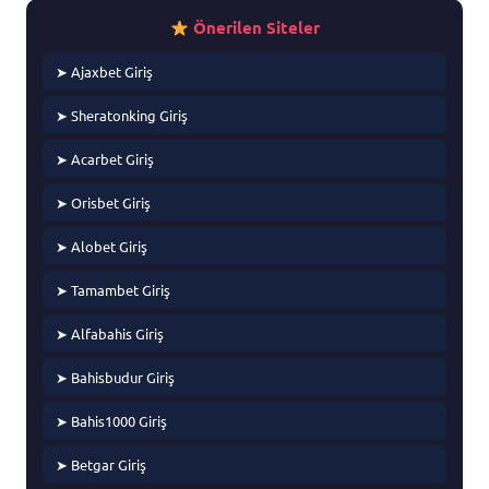
Önerilen Siteler
➤ Ajaxbet Giriş
➤ Sheratonking Giriş
➤ Acarbet Giriş
➤ Orisbet Giriş
➤ Alobet Giriş
➤ Tamambet Giriş
➤ Alfabahis Giriş
➤ Bahisbudur Giriş
➤ Bahis1000 Giriş
➤ Betgar Giriş