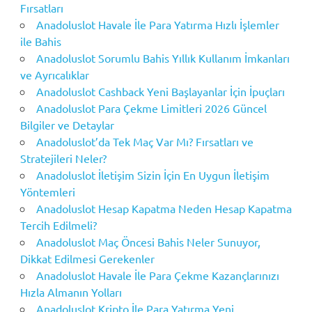
Fırsatları
Anadoluslot Havale İle Para Yatırma Hızlı İşlemler
ile Bahis
Anadoluslot Sorumlu Bahis Yıllık Kullanım İmkanları
ve Ayrıcalıklar
Anadoluslot Cashback Yeni Başlayanlar İçin İpuçları
Anadoluslot Para Çekme Limitleri 2026 Güncel
Bilgiler ve Detaylar
Anadoluslot’da Tek Maç Var Mı? Fırsatları ve
Stratejileri Neler?
Anadoluslot İletişim Sizin İçin En Uygun İletişim
Yöntemleri
Anadoluslot Hesap Kapatma Neden Hesap Kapatma
Tercih Edilmeli?
Anadoluslot Maç Öncesi Bahis Neler Sunuyor,
Dikkat Edilmesi Gerekenler
Anadoluslot Havale İle Para Çekme Kazançlarınızı
Hızla Almanın Yolları
Anadoluslot Kripto İle Para Yatırma Yeni