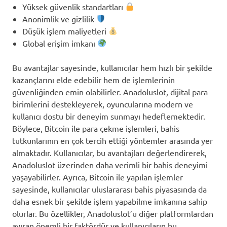
Yüksek güvenlik standartları
Anonimlik ve gizlilik
Düşük işlem maliyetleri
Global erişim imkanı
Bu avantajlar sayesinde, kullanıcılar hem hızlı bir şekilde
kazançlarını elde edebilir hem de işlemlerinin
güvenliğinden emin olabilirler. Anadoluslot, dijital para
birimlerini destekleyerek, oyuncularına modern ve
kullanıcı dostu bir deneyim sunmayı hedeflemektedir.
Böylece, Bitcoin ile para çekme işlemleri, bahis
tutkunlarının en çok tercih ettiği yöntemler arasında yer
almaktadır. Kullanıcılar, bu avantajları değerlendirerek,
Anadoluslot üzerinden daha verimli bir bahis deneyimi
yaşayabilirler. Ayrıca, Bitcoin ile yapılan işlemler
sayesinde, kullanıcılar uluslararası bahis piyasasında da
daha esnek bir şekilde işlem yapabilme imkanına sahip
olurlar. Bu özellikler, Anadoluslot’u diğer platformlardan
ayıran önemli bir faktördür ve kullanıcıların bu