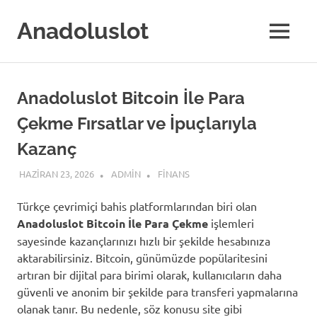
Skip
to
Anadoluslot
MENU
content
Anadoluslot
Giriş
Anadoluslot Bitcoin İle Para
Çekme Fırsatlar ve İpuçlarıyla
Kazanç
HAZIRAN 23, 2026
ADMIN
FINANS
Türkçe çevrimiçi bahis platformlarından biri olan
Anadoluslot Bitcoin İle Para Çekme
işlemleri
sayesinde kazançlarınızı hızlı bir şekilde hesabınıza
aktarabilirsiniz. Bitcoin, günümüzde popülaritesini
artıran bir dijital para birimi olarak, kullanıcıların daha
güvenli ve anonim bir şekilde para transferi yapmalarına
olanak tanır. Bu nedenle, söz konusu site gibi