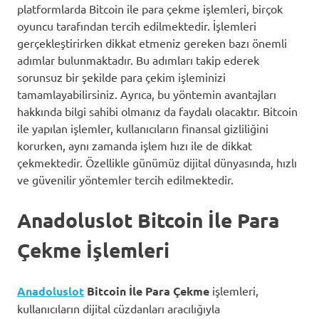
platformlarda Bitcoin ile para çekme işlemleri, birçok
oyuncu tarafından tercih edilmektedir. İşlemleri
gerçekleştirirken dikkat etmeniz gereken bazı önemli
adımlar bulunmaktadır. Bu adımları takip ederek
sorunsuz bir şekilde para çekim işleminizi
tamamlayabilirsiniz. Ayrıca, bu yöntemin avantajları
hakkında bilgi sahibi olmanız da faydalı olacaktır. Bitcoin
ile yapılan işlemler, kullanıcıların finansal gizliliğini
korurken, aynı zamanda işlem hızı ile de dikkat
çekmektedir. Özellikle günümüz dijital dünyasında, hızlı
ve güvenilir yöntemler tercih edilmektedir.
Anadoluslot Bitcoin İle Para
Çekme İşlemleri
Anadoluslot
Bitcoin İle Para Çekme
işlemleri,
kullanıcıların dijital cüzdanları aracılığıyla