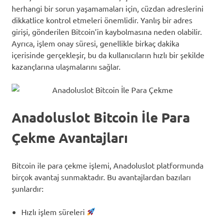
herhangi bir sorun yaşamamaları için, cüzdan adreslerini
dikkatlice kontrol etmeleri önemlidir. Yanlış bir adres
girişi, gönderilen Bitcoin’in kaybolmasına neden olabilir.
Ayrıca, işlem onay süresi, genellikle birkaç dakika
içerisinde gerçekleşir, bu da kullanıcıların hızlı bir şekilde
kazançlarına ulaşmalarını sağlar.
Anadoluslot Bitcoin İle Para
Çekme Avantajları
Bitcoin ile para çekme işlemi, Anadoluslot platformunda
birçok avantaj sunmaktadır. Bu avantajlardan bazıları
şunlardır:
Hızlı işlem süreleri