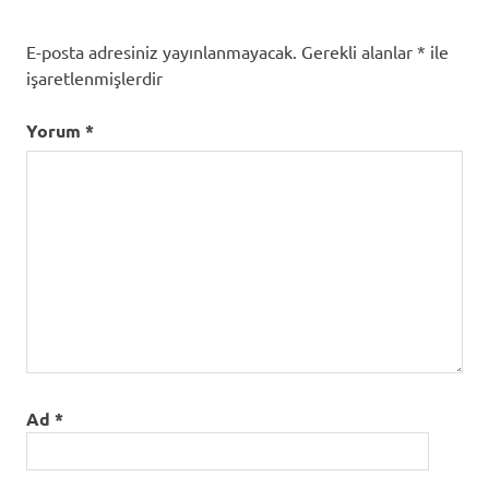
E-posta adresiniz yayınlanmayacak.
Gerekli alanlar
*
ile
işaretlenmişlerdir
Yorum
*
Ad
*