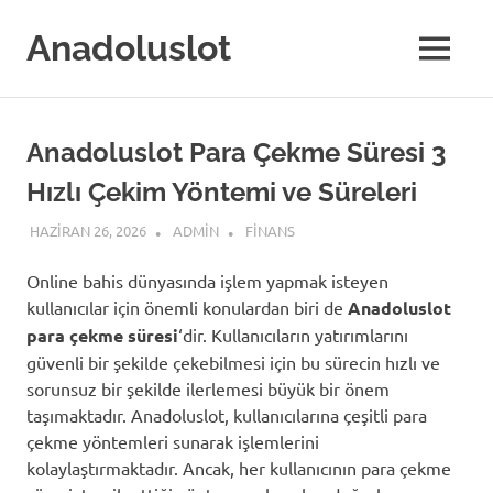
Skip
to
Anadoluslot
MENU
content
Anadoluslot
Giriş
Anadoluslot Para Çekme Süresi 3
Hızlı Çekim Yöntemi ve Süreleri
HAZIRAN 26, 2026
ADMIN
FINANS
Online bahis dünyasında işlem yapmak isteyen
kullanıcılar için önemli konulardan biri de
Anadoluslot
para çekme süresi
‘dir. Kullanıcıların yatırımlarını
güvenli bir şekilde çekebilmesi için bu sürecin hızlı ve
sorunsuz bir şekilde ilerlemesi büyük bir önem
taşımaktadır. Anadoluslot, kullanıcılarına çeşitli para
çekme yöntemleri sunarak işlemlerini
kolaylaştırmaktadır. Ancak, her kullanıcının para çekme