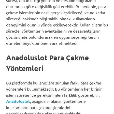
süresi, tercih ettiği yöntem ve hesabın doğrulama
durumuna göre değişiklik gösterebilir. Bu nedenle, para
çekme işlemlerinin nasıl gerçekleştirileceği ve ne kadar
süreceği hakkında bilgi sahibi olmak, kullanıcıların
deneyimini olumlu yönde etkileyecektir. Kullanıcıların bu
süreçte, yöntemlerin avantajlarını ve dezavantajlarını
göz önünde bulundurarak en uygun seçeneği tercih
etmeleri büyük bir önem arz etmektedir.
Anadoluslot Para Çekme
Yöntemleri
Bu platformda kullanıcılara sunulan farklı para çekme
yöntemleri bulunmaktadır. Bu yöntemlerin her birinin
işlem süreleri ve gereksinimleri farklılık gösterebilir.
Anadoluslot
, aşağıda sıralanan yöntemlerle
kullanıcıların para çekme işlemlerini
gerçekleştirmelerine olanak tanımaktadır: