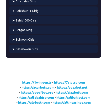
➤ Alfabahis Giriş
➤ Bahisbudur Giriş
➤ Bahis1000 Giriş
➤ Betgar Giriş
➤ Beinwon Giriş
➤ Casinowon Giriş
https://1win.gen.tr
-
https://7slotsa.com
-
https://acarbets.com
-
https://adaxbet.net
-
https://ageofbet.org
-
https://ajaxbett.com
-
https://alfabahise.com
-
https://alibahisci.com
-
https://alobettr.com
-
https://altincasinos.com