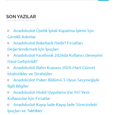
SON YAZILAR
Anadoluslot Üyelik İptali Kapatma İşlemi İçin
Gerekli Adımlar
Anadoluslot Rakeback Nedir? Fırsatları
Değerlendirmek İçin İpuçları
Anadoluslot Facebook 2026da Kullanıcı Deneyimi
Nasıl Geliştirildi?
Anadoluslot Bahis Kuponu 2026 Mart Güncel
İstatistikler ve Stratejiler
Anadoluslot Poker Bölümü 5 Oyun Seçeneğiyle
İlgili Bilgiler
Anadoluslot Mobil Uygulama Var Mı? Yeni
Kullanıcılar İçin Fırsatlar
Anadoluslot Kayıp İade Kayıp İade Sürecindeki
İpuçları ve Taktikler