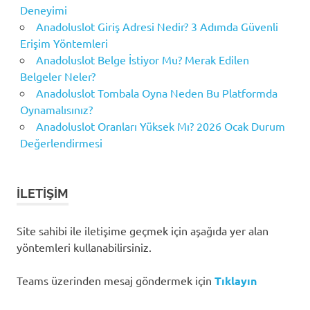
Deneyimi
Anadoluslot Giriş Adresi Nedir? 3 Adımda Güvenli
Erişim Yöntemleri
Anadoluslot Belge İstiyor Mu? Merak Edilen
Belgeler Neler?
Anadoluslot Tombala Oyna Neden Bu Platformda
Oynamalısınız?
Anadoluslot Oranları Yüksek Mı? 2026 Ocak Durum
Değerlendirmesi
İLETIŞIM
Site sahibi ile iletişime geçmek için aşağıda yer alan
yöntemleri kullanabilirsiniz.
Teams üzerinden mesaj göndermek için
Tıklayın