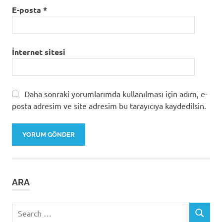
E-posta
*
İnternet sitesi
Daha sonraki yorumlarımda kullanılması için adım, e-
posta adresim ve site adresim bu tarayıcıya kaydedilsin.
ARA
Search
SEARCH
for: