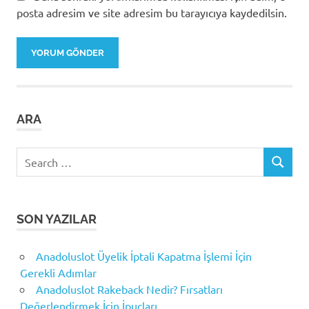
posta adresim ve site adresim bu tarayıcıya kaydedilsin.
ARA
Search
SEARCH
for:
SON YAZILAR
Anadoluslot Üyelik İptali Kapatma İşlemi İçin
Gerekli Adımlar
Anadoluslot Rakeback Nedir? Fırsatları
Değerlendirmek İçin İpuçları