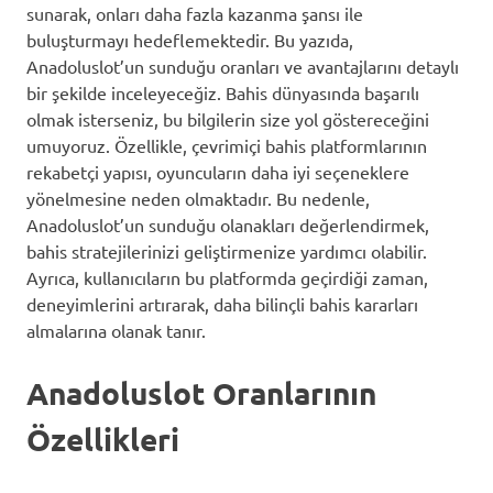
sunarak, onları daha fazla kazanma şansı ile
buluşturmayı hedeflemektedir. Bu yazıda,
Anadoluslot’un sunduğu oranları ve avantajlarını detaylı
bir şekilde inceleyeceğiz. Bahis dünyasında başarılı
olmak isterseniz, bu bilgilerin size yol göstereceğini
umuyoruz. Özellikle, çevrimiçi bahis platformlarının
rekabetçi yapısı, oyuncuların daha iyi seçeneklere
yönelmesine neden olmaktadır. Bu nedenle,
Anadoluslot’un sunduğu olanakları değerlendirmek,
bahis stratejilerinizi geliştirmenize yardımcı olabilir.
Ayrıca, kullanıcıların bu platformda geçirdiği zaman,
deneyimlerini artırarak, daha bilinçli bahis kararları
almalarına olanak tanır.
Anadoluslot Oranlarının
Özellikleri