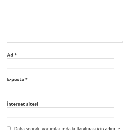
Ad
*
E-posta
*
İnternet sitesi
Daha sonraki yorumlarımda kullanılması için adım, e-