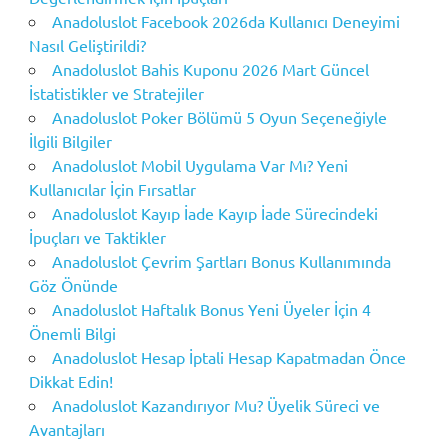
Anadoluslot Facebook 2026da Kullanıcı Deneyimi
Nasıl Geliştirildi?
Anadoluslot Bahis Kuponu 2026 Mart Güncel
İstatistikler ve Stratejiler
Anadoluslot Poker Bölümü 5 Oyun Seçeneğiyle
İlgili Bilgiler
Anadoluslot Mobil Uygulama Var Mı? Yeni
Kullanıcılar İçin Fırsatlar
Anadoluslot Kayıp İade Kayıp İade Sürecindeki
İpuçları ve Taktikler
Anadoluslot Çevrim Şartları Bonus Kullanımında
Göz Önünde
Anadoluslot Haftalık Bonus Yeni Üyeler İçin 4
Önemli Bilgi
Anadoluslot Hesap İptali Hesap Kapatmadan Önce
Dikkat Edin!
Anadoluslot Kazandırıyor Mu? Üyelik Süreci ve
Avantajları