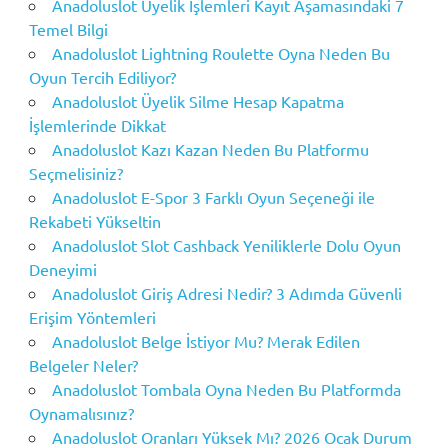
Anadoluslot Üyelik İşlemleri Kayıt Aşamasındaki 7
Temel Bilgi
Anadoluslot Lightning Roulette Oyna Neden Bu
Oyun Tercih Ediliyor?
Anadoluslot Üyelik Silme Hesap Kapatma
İşlemlerinde Dikkat
Anadoluslot Kazı Kazan Neden Bu Platformu
Seçmelisiniz?
Anadoluslot E-Spor 3 Farklı Oyun Seçeneği ile
Rekabeti Yükseltin
Anadoluslot Slot Cashback Yeniliklerle Dolu Oyun
Deneyimi
Anadoluslot Giriş Adresi Nedir? 3 Adımda Güvenli
Erişim Yöntemleri
Anadoluslot Belge İstiyor Mu? Merak Edilen
Belgeler Neler?
Anadoluslot Tombala Oyna Neden Bu Platformda
Oynamalısınız?
Anadoluslot Oranları Yüksek Mı? 2026 Ocak Durum