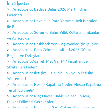
İçin 5 İpuçları
Anadoluslot Bedava Bahis 2026 Mart İndirim
Fırsatları
Anadoluslot Havale İle Para Yatırma Hızlı İşlemler
ile Bahis
Anadoluslot Sorumlu Bahis Yıllık Kullanım İmkanları
ve Ayrıcalıklar
Anadoluslot Cashback Yeni Başlayanlar İçin İpuçları
Anadoluslot Para Çekme Limitleri 2026 Güncel
Bilgiler ve Detaylar
Anadoluslot’da Tek Maç Var Mı? Fırsatları ve
Stratejileri Neler?
Anadoluslot İletişim Sizin İçin En Uygun İletişim
Yöntemleri
Anadoluslot Hesap Kapatma Neden Hesap Kapatma
Tercih Edilmeli?
Anadoluslot Maç Öncesi Bahis Neler Sunuyor,
Dikkat Edilmesi Gerekenler
Anadoluslot Havale İle Para Çekme Kazançlarınızı