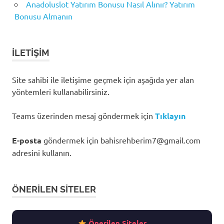
Anadoluslot Yatırım Bonusu Nasıl Alınır? Yatırım
Bonusu Almanın
İLETIŞIM
Site sahibi ile iletişime geçmek için aşağıda yer alan
yöntemleri kullanabilirsiniz.
Teams üzerinden mesaj göndermek için
Tıklayın
E-posta
göndermek için
bahisrehberim7@gmail.com
adresini kullanın.
ÖNERILEN SITELER
Önerilen Siteler