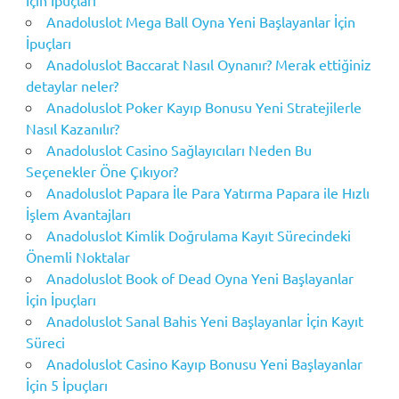
İçin İpuçları
Anadoluslot Mega Ball Oyna Yeni Başlayanlar İçin
İpuçları
Anadoluslot Baccarat Nasıl Oynanır? Merak ettiğiniz
detaylar neler?
Anadoluslot Poker Kayıp Bonusu Yeni Stratejilerle
Nasıl Kazanılır?
Anadoluslot Casino Sağlayıcıları Neden Bu
Seçenekler Öne Çıkıyor?
Anadoluslot Papara İle Para Yatırma Papara ile Hızlı
İşlem Avantajları
Anadoluslot Kimlik Doğrulama Kayıt Sürecindeki
Önemli Noktalar
Anadoluslot Book of Dead Oyna Yeni Başlayanlar
İçin İpuçları
Anadoluslot Sanal Bahis Yeni Başlayanlar İçin Kayıt
Süreci
Anadoluslot Casino Kayıp Bonusu Yeni Başlayanlar
İçin 5 İpuçları