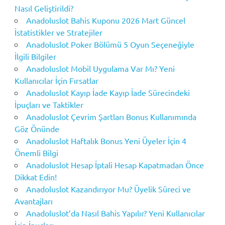
Nasıl Geliştirildi?
Anadoluslot Bahis Kuponu 2026 Mart Güncel
İstatistikler ve Stratejiler
Anadoluslot Poker Bölümü 5 Oyun Seçeneğiyle
İlgili Bilgiler
Anadoluslot Mobil Uygulama Var Mı? Yeni
Kullanıcılar İçin Fırsatlar
Anadoluslot Kayıp İade Kayıp İade Sürecindeki
İpuçları ve Taktikler
Anadoluslot Çevrim Şartları Bonus Kullanımında
Göz Önünde
Anadoluslot Haftalık Bonus Yeni Üyeler İçin 4
Önemli Bilgi
Anadoluslot Hesap İptali Hesap Kapatmadan Önce
Dikkat Edin!
Anadoluslot Kazandırıyor Mu? Üyelik Süreci ve
Avantajları
Anadoluslot’da Nasıl Bahis Yapılır? Yeni Kullanıcılar