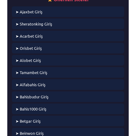
➤ Ajaxbet Giriş
➤ Sheratonking Giriş
➤ Acarbet Giriş
➤ Orisbet Giriş
➤ Alobet Giriş
➤ Tamambet Giriş
➤ Alfabahis Giriş
➤ Bahisbudur Giriş
➤ Bahis1000 Giriş
➤ Betgar Giriş
➤ Beinwon Giriş