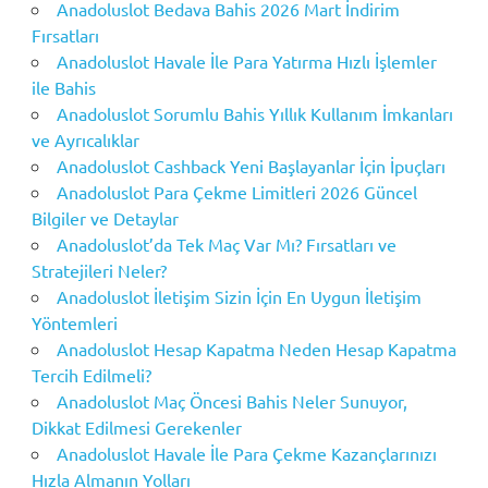
Anadoluslot Bedava Bahis 2026 Mart İndirim
Fırsatları
Anadoluslot Havale İle Para Yatırma Hızlı İşlemler
ile Bahis
Anadoluslot Sorumlu Bahis Yıllık Kullanım İmkanları
ve Ayrıcalıklar
Anadoluslot Cashback Yeni Başlayanlar İçin İpuçları
Anadoluslot Para Çekme Limitleri 2026 Güncel
Bilgiler ve Detaylar
Anadoluslot’da Tek Maç Var Mı? Fırsatları ve
Stratejileri Neler?
Anadoluslot İletişim Sizin İçin En Uygun İletişim
Yöntemleri
Anadoluslot Hesap Kapatma Neden Hesap Kapatma
Tercih Edilmeli?
Anadoluslot Maç Öncesi Bahis Neler Sunuyor,
Dikkat Edilmesi Gerekenler
Anadoluslot Havale İle Para Çekme Kazançlarınızı
Hızla Almanın Yolları